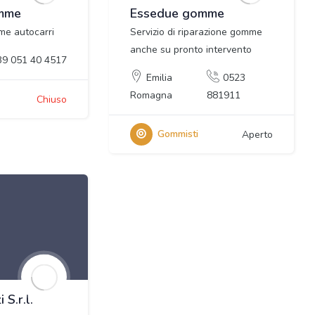
mme
Essedue gomme
me autocarri
Servizio di riparazione gomme
anche su pronto intervento
39 051 40 4517
Emilia
0523
Romagna
881911
Chiuso
Gommisti
Aperto
 S.r.l.