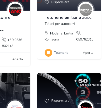
Risparmiare
loni e
Telonerie emiliane S.n.c.
Teloni per autocarri
rri
Modena
,
Emilia
Romagna
059762313
+39 0536
802143
Telonerie
Aperto
Aperto
Risparmiare