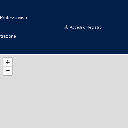
rofessionisti
Accedi
o
Registro
strazione
+
−