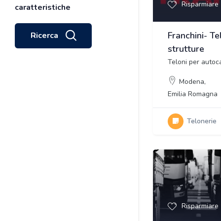
Risparmiare
caratteristiche
Franchini- Te
Ricerca
strutture
Teloni per autoca
Modena
,
Emilia Romagna
Telonerie
Risparmiare