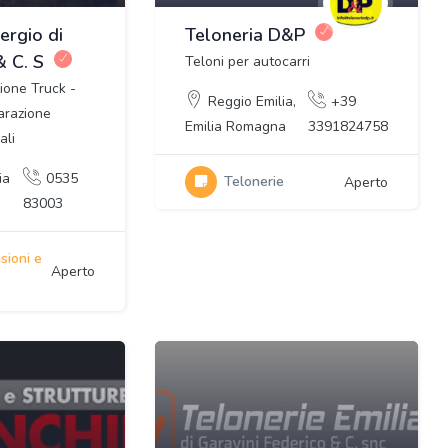
ergio di
Teloneria D&P
& C. S
Teloni per autocarri
zione Truck -
Reggio Emilia
,
+39
arazione
Emilia Romagna
3391824758
ali
ia
0535
Telonerie
Aperto
83003
sioni e
Aperto