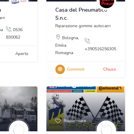
m
Casa del Pneumatico
S.n.c.
rri
Riparazione gomme autocarri
ia
0536
830062
Bologna
,
Emilia
+390516256305
Romagna
Aperto
Gommisti
Chiuso
Risparmiare