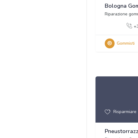
Bologna Go
Riparazione gom
+
Gommisti
Risparmiare
Pneustorrazzi