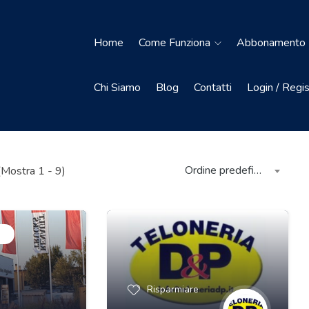
Home
Come Funziona
Abbonamento P
Chi Siamo
Blog
Contatti
Login / Regi
Ordine predefinito
 (Mostra 1 - 9)
o
Risparmiare