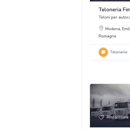
Teloneria Fi
Teloni per autoca
Modena
,
Emil
Romagna
Telonerie
Risparmiare