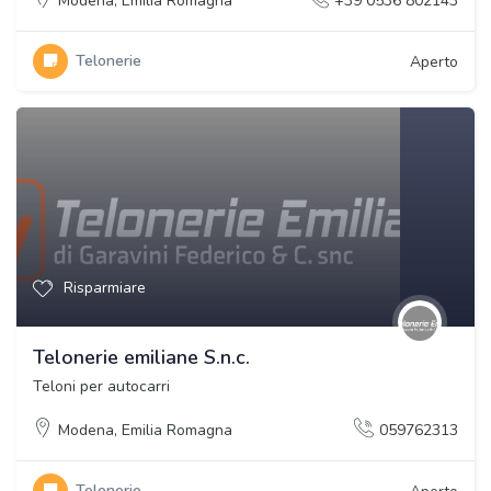
Modena
,
Emilia Romagna
+39 0536 802143
Telonerie
Aperto
Risparmiare
Telonerie emiliane S.n.c.
Teloni per autocarri
Modena
,
Emilia Romagna
059762313
Telonerie